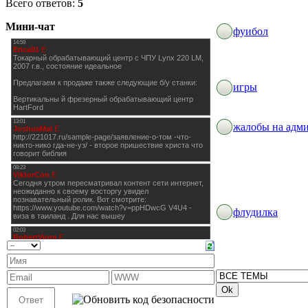
Всего ответов:
5
Мини-чат
фуибол
игры
жалобы на адм
флудилка